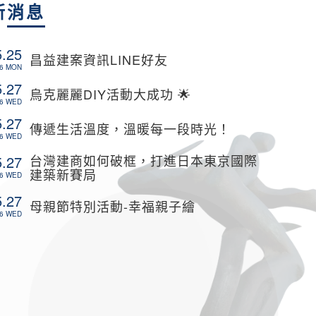
新
消息
5.25
昌益建案資訊LINE好友
6 MON
5.27
烏克麗麗DIY活動大成功 🌟
6 WED
5.27
傳遞生活溫度，溫暖每一段時光！
6 WED
台灣建商如何破框，打進日本東京國際
5.27
建築新賽局
6 WED
5.27
母親節特別活動-幸福親子繪
6 WED