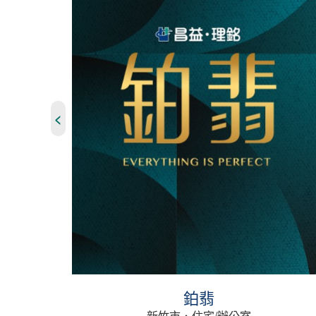
<
南青山
台南市．住宅/辦公室