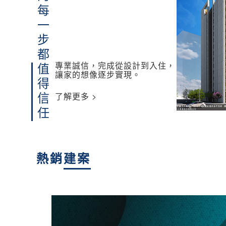
讓家的每一步都
專業誠信，完成從設計到入住，
值得信任
讓家的想像逐步實現。
了解更多 >
熱銷
建案