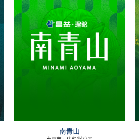
閑谷NO.16
新竹市．住宅/辦公室