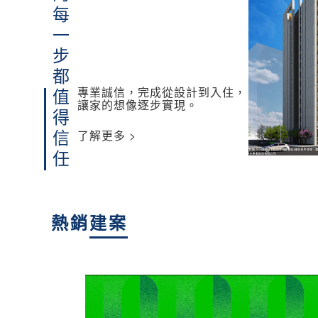
讓家的每一步都
專業誠信，完成從設計到入住，
值得信任
讓家的想像逐步實現。
了解更多 >
熱銷
建案