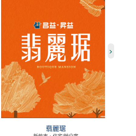
>
翡麗琚
新竹市．住宅/辦公室