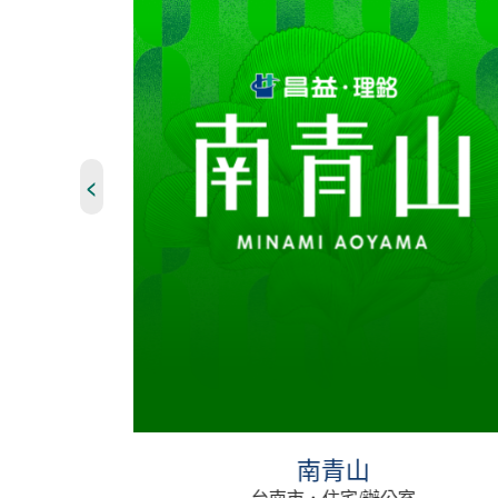
<
南青山
台南市．住宅/辦公室