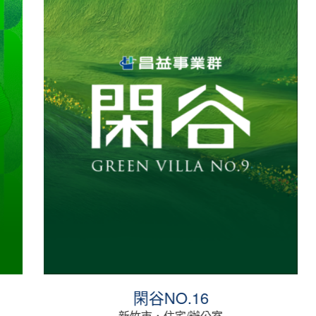
閑谷NO.16
新竹市．住宅/辦公室