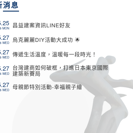
新
消息
5.25
昌益建案資訊LINE好友
6 MON
5.27
烏克麗麗DIY活動大成功 🌟
6 WED
5.27
傳遞生活溫度，溫暖每一段時光！
6 WED
台灣建商如何破框，打進日本東京國際
5.27
建築新賽局
6 WED
5.27
母親節特別活動-幸福親子繪
6 WED